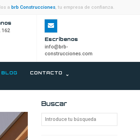
dos a
brb Construcciones
, tu empresa de confianza.
anos
 162
Escríbenos
info@brb-
construcciones.com
BLOG
CONTACTO
Buscar